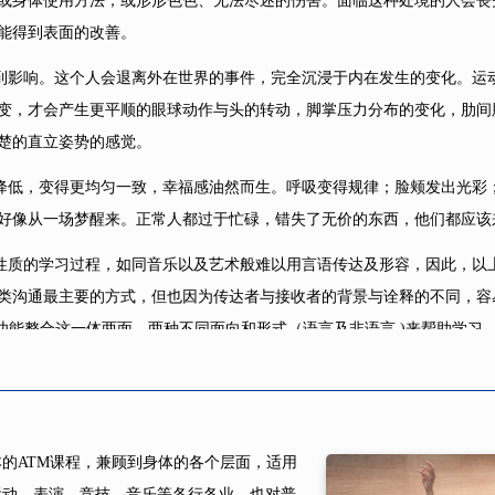
或身体使用方法，或形形色色、无法尽述的伤害。面临这种处境的人会丧
能得到表面的改善。
影响。这个人会退离外在世界的事件，完全沉浸于内在发生的变化。运
变，才会产生更平顺的眼球动作与头的转动，脚掌压力分布的变化，肋间
楚的直立姿势的感觉。
低，变得更均匀一致，幸福感油然而生。呼吸变得规律；脸颊发出光彩
好像从一场梦醒来。正常人都过于忙碌，错失了无价的东西，他们都应该
质的学习过程，如同音乐以及艺术般难以用言语传达及形容，因此，以
类沟通最主要的方式，但也因为传达者与接收者的背景与诠释的不同，容
)和功能整合这一体两面，两种不同面向和形式（语言及非语言 )来帮助学习
基本的ATM课程，兼顾到身体的各个层面，适用
运动、表演、竞技、音乐等各行各业，也对普