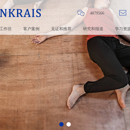
ꀤ
ꂘ
4879566
工作坊
客户案例
见证和推荐
研究和报道
学习资