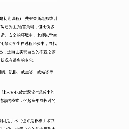
其是初期课程)，费登奎斯老师或训
非语言沟通为主(语言为辅，但比例多
舒适、安全的环境中，老师以学生
习;帮助学生在过程经验中，寻找
己，进而去实现自己的不宣之梦
据状况有很多的变化。
侧躺、趴卧、或坐姿、或站姿等
。让人专心感觉逐渐消退减小的
遗忘的模式，忆起童年成长时的
原因是手术（也许是脊椎手术或