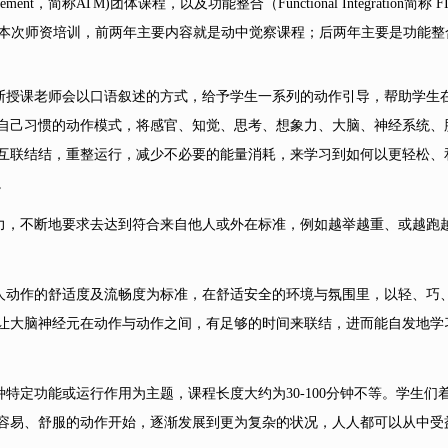
gh Movement，简称ATM)团体课程，以及功能整合（Functional Integra
本次师资培训，前两年主要内容就是动中觉察课程；后两年主要是功能整
授课老师会以口语叙述的方式，给予学生一系列的动作引导，帮助学生
自己习惯的动作模式，将感官、知觉、思考、想象力、大脑、神经系统、
互联结结，重整运行，减少不必要的能量消耗，来学习到如何以更轻松、
。
，不断地要求去达到符合来自他人或外在标准，例如越举越重、或越跑
动作的舒适度及流畅度为标准，在舒适安全的环境与氛围里，以轻、巧
让大脑神经元在动作与动作之间，有足够的时间来联结，进而能自发地学
特定功能或运行作用为主题，课程长度大约为
30-100分钟不等。学
容易、舒服的动作开始，逐渐发展到更为复杂的状况，人人都可以从中受