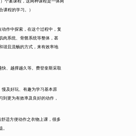
tion简称 FI）个案课程，这两种课程是一体两
合课程的学习。）
在动作中探索，在这个过程中，复
肌肉系统、骨骼系统等整体，甚
和谐且流畅的方式，来有效率地
越快、越撑越久等。费登奎斯采取
、慢及好玩、有趣为学习基本原
习到更为有效率及良好的动作，
生们着舒适方便动作之衣物上课，很多
益。