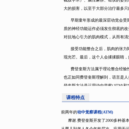
截肢手术）、脑性麻痹、错误的姿势
大的损害，以至于大部分治疗最多只
早期童年形成的最深层动觉会受到
质的神经功能运作必须发生彻底的改
对抗地心引力的肌肉模式，从而有清
接受功能整合之后，肌肉的张力降
现光芒。最后，这个人会揉揉眼睛，
费登奎斯方法属于理论整合经验性
也正如同费登奎斯理解到，语言是人
登奎斯方法是运用动中觉察
(ATM
课程特点
前两年的
动中觉察课程
(ATM)
摩谢
.费登奎斯开发了2000多种
从婴儿到老人各个年龄层次，应用于