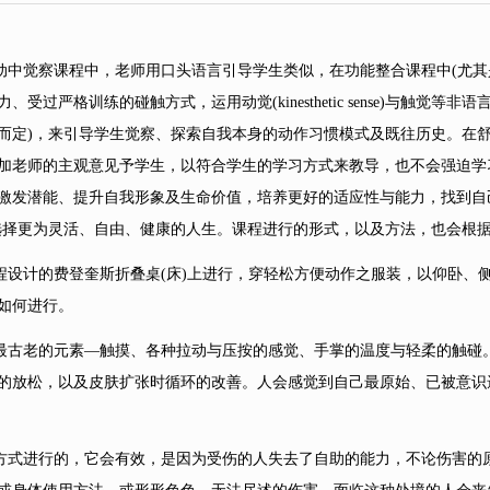
中觉察课程中，老师用口头语言引导学生类似，在功能整合课程中
(尤
过严格训练的碰触方式，运用动觉(kinesthetic sense)与触觉等
而定)，来引导学生觉察、探索自我本身的动作习惯模式及既往历史。在
加老师的主观意见予学生，以符合学生的学习方式来教导，也不会强迫学
激发潜能、提升自我形象及生命价值，培养更好的适应性与能力，找到自
选择更为灵活、自由、健康的人生。课程进行的形式，以及方法，也会根
设计的费登奎斯折叠桌
(床)上进行，穿轻松方便动作之服装，以仰卧、
如何进行。
最古老的元素
—触摸、各种拉动与压按的感觉、手掌的温度与轻柔的触碰
的放松，以及皮肤扩张时循环的改善。人会感觉到自己最原始、已被意识
式进行的，它会有效，是因为受伤的人失去了自助的能力，不论伤害的