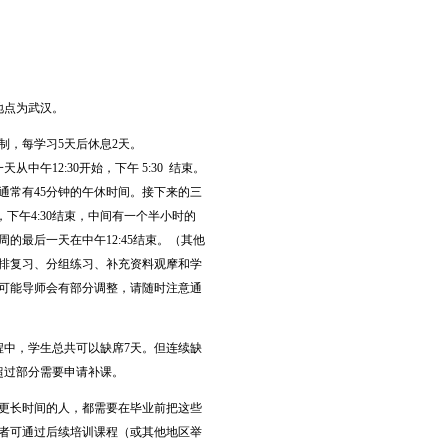
地点为武汉。
天制，每学习5天后休息2天。
中午12:30开始，下午 5:30 结束。
通常有45分钟的午休时间。接下来的三
始，下午4:30结束，中间有一个半小时的
的最后一天在中午12:45结束。（其他
排复习、分组练习、补充资料观摩和学
可能导师会有部分调整，请随时注意通
程中，学生总共可以缺席7天。但连续缺
超过部分需要申请补课。
或更长时间的人，都需要在毕业前把这些
者可通过后续培训课程（或其他地区举