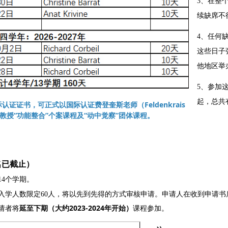
3、在整
续缺席不
4、任何
这些日子
他地区举
5、参加
起，总共
证证书，可正式以国际认证费登奎斯老师（Feldenkrais
身份对外教授“功能整合”个案课程及“动中觉察”团体课程。
名已截止）
14个学期。
入学人数限定60人，将以先到先得的方式审核申请。申请人在收到申请书
请者将
延至下期（大约2023-2024年开始）
课程参加。