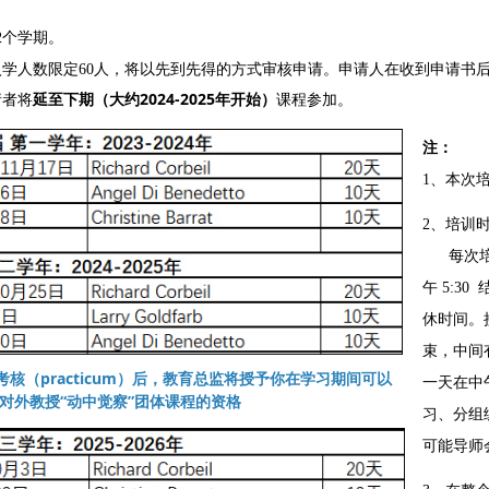
2个学期。
学人数限定60人，将以先到先得的方式审核申请。申请人在收到申请书
请者将
延至下期（大约2024-2025年开始）
课程参加。
注：
1、本次
2、培训
每次培训
午 5:3
休时间。接
束，中间
核（practicum）后，教育总监将授予你在学习期间可以
一天在中
对外教授“动中觉察”团体课程的资格
习、分组
可能导师