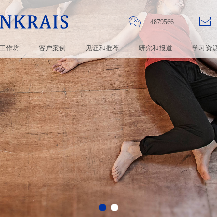
ꀤ
ꂘ
4879566
工作坊
客户案例
见证和推荐
研究和报道
学习资