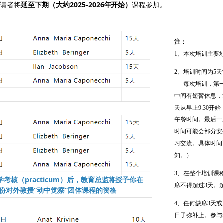
请者将
延至下期（大约2025-2026年开始）
课程参加。
注：
1、本次培训主要
2、培训时间为5
每次培训，第一天从
中间有短暂休息，
天从早上9:30开
午餐时间。最后一周
时间可能会部分安
习交流。具体时间
知。）
3、在整个培训课
考核（practicum）后，教育总监将授予你在
席不得超过3天。
份对外教授“动中觉察”团体课程的资格
4、任何缺席3天
日子弥补上。参与