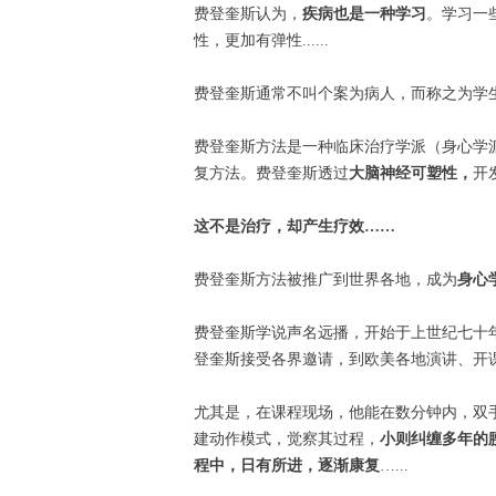
费登奎斯认为，
疾病也是一种学习
。学习一
性，更加有弹性......
费登奎斯通常不叫个案为病人，而称之为学
费登奎斯方法是一种临床治疗学派（身心学
复方法。费登奎斯透过
大脑神经可塑性，
开
这不是治疗，却产生疗效……
费登奎斯方法被推广到世界各地，成为
身心学
费登奎斯学说声名远播，开始于上世纪七十
登奎斯接受各界邀请，到欧美各地演讲、开课，声
尤其是，在课程现场，他能在数分钟内，双
建动作模式，觉察其过程，
小则纠缠多年的
程中，日有所进，逐渐康复
…...