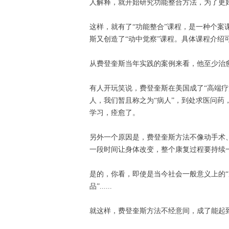
人解释，就开始研究功能整合方法，为了更好地
这样，就有了“功能整合”课程，是一种个案
斯又创造了“动中觉察”课程。具体课程介绍
从费登奎斯当年实践的案例来看，他至少治
有人开玩笑说，费登奎斯在美国成了“高端疗
人，我们暂且称之为“病人”，到处求医问
学习，痊愈了。
另外一个原因是，费登奎斯方法不像动手术
一段时间让身体改变，整个康复过程要持续一
是的，你看，即使是当今社会一般意义上的“
品”......
就这样，费登奎斯方法不经意间，成了能起到