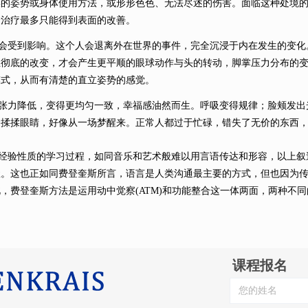
误的姿势或身体使用方法，或形形色色、无法尽述的伤害。面临这种处境
分治疗最多只能得到表面的改善。
受到影响。这个人会退离外在世界的事件，完全沉浸于内在发生的变化
生彻底的改变，才会产生更平顺的眼球动作与头的转动，脚掌压力分布的
模式，从而有清楚的直立姿势的感觉。
力降低，变得更均匀一致，幸福感油然而生。呼吸变得规律；脸颊发出
会揉揉眼睛，好像从一场梦醒来。正常人都过于忙碌，错失了无价的东西
验性质的学习过程，如同音乐和艺术般难以用言语传达和形容，以上叙
握。这也正如同费登奎斯所言，语言是人类沟通最主要的方式，但也因为
此，费登奎斯方法是运用动中觉察
(ATM)和功能整合这一体两面，两种不
课程报名