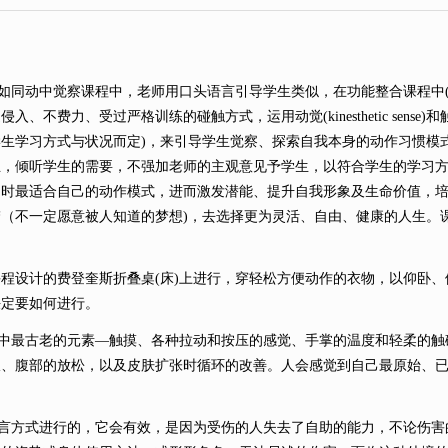
同动中觉察课程中，老师用口头语言引导学生类似，在功能整合课程中
、不费力、受过严格训练的碰触方式，运用动觉(kinesthetic sense
生学习方式与状况而定)，来引导学生觉察、探索自我本身的动作习惯模
主，倾听学生的需要，不强加老师的主观意见予学生，以符合学生的学习
当时最适合自己的动作模式，进而激发潜能、提升自我形象及生命价值，
（不一定愿意被人知道的梦想)，去选择更为灵活、自由、健康的人生。
课程设计的费登奎斯折叠桌
(床)上进行，穿轻松方便动作的衣物，以仰卧
决定要如何进行。
中最古老的元素
—触摸、各种拉动和按压的感觉、手掌的温度和轻柔的触
吸、腹部的放松，以及皮肤扩张时循环的改善。人会感觉到自己最原始、
方式进行的，它会有效，是因为受伤的人失去了自助的能力，不论伤害