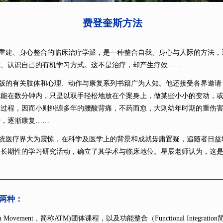
费登奎斯方法
建、身心整合的临床治疗学派，是一种整合自我、身心与人际的方法，
我、认识自己的有机学习方式。这不是治疗，却产生疗效
……
出版的有关肢体和心理、动作与康复系列书籍广为人知。他还接受各界邀
他能在数分钟内，只是以双手轻松地放在个案身上，做某些小小的变动，
其过程，因而小则纠缠多年的腰酸背痛，不药而愈，大则幼年时期的重伤
进，逐渐康复……
医疗界大为震惊，在科学及医学上的背景和成就毋庸置疑，追随者日益
及长期性的学习研究活动，确立了其学术与临床地位。星辰老师认为，这
两种：
hrough Movement，简称ATM)团体课程，以及功能整合（Functional Integ