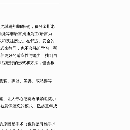
(尤其是初期课程)，费登奎斯老
)和触觉等非语言沟通为主(语言为
式和既往历史。在舒适、安全的
方式来教导，也不会强迫学习；帮
培养更好的适应性与能力，找到自
课程进行的形式和方法，也会根
、侧躺、趴卧、坐姿、或站姿等
碰。让人专心感觉逐渐消退减小
已被意识遗忘的模式，忆起童年成
的原因是手术（也许是脊椎手术