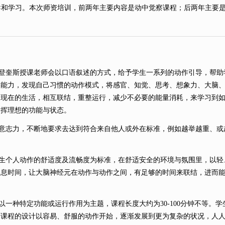
导和学习。本次师资培训，前两年主要内容是动中觉察课程；后两年主要
奎斯授课老师会以口语叙述的方式，给予学生一系列的动作引导，帮助
察能力，发现自己习惯的动作模式，将感官、知觉、思考、想象力、大脑
和现在的生活，相互联结，重整运行，减少不必要的能量消耗，来学习到
发挥理想的功能与状态。
志力，不断地要求去达到符合来自他人或外在标准，例如越举越重、或
个人动作的舒适度及流畅度为标准，在舒适安全的环境与氛围里，以轻
休息时间，让大脑神经元在动作与动作之间，有足够的时间来联结，进而
一种特定功能或运行作用为主题，课程长度大约为
30-100分钟不等
常课程的设计以容易、舒服的动作开始，逐渐发展到更为复杂的状况，人