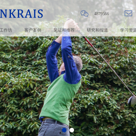
ꀤ
ꂘ
4879566
工作坊
客户案例
见证和推荐
研究和报道
学习资